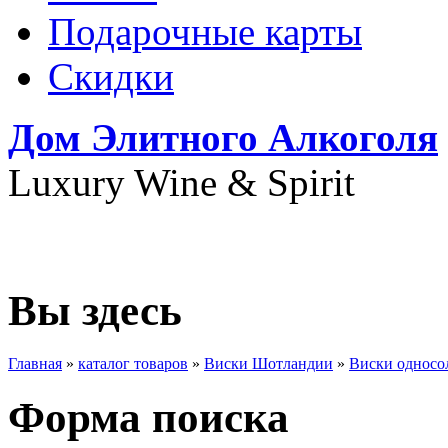
Подарочные карты
Скидки
Дом Элитного Алкоголя
Luxury Wine & Spirit
+7(495) 739-79-68
Вы здесь
Главная
»
каталог товаров
»
Виски Шотландии
»
Виски односо
Форма поиска