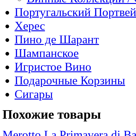
Португальский Портве
Херес
Пино де Шарант
Шампанское
Игристое Вино
Подарочные Корзины
Сигары
Похожие товары
Merotto La Primavera di B