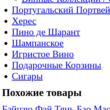
Португальский Портве
Херес
Пино де Шарант
Шампанское
Игристое Вино
Подарочные Корзины
Сигары
Похожие товары
Байцзю Фэй Тянь Бао Мао