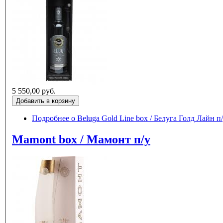
5 550,00 руб.
Подробнее
о Beluga Gold Line box / Белуга Голд Лайн 
Mamont box / Мамонт п/у