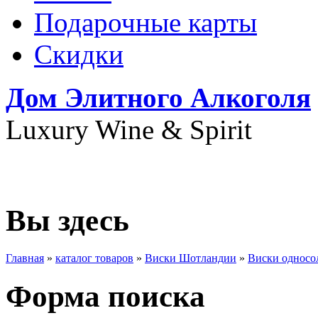
Подарочные карты
Скидки
Дом Элитного Алкоголя
Luxury Wine & Spirit
+7(495) 739-79-68
Вы здесь
Главная
»
каталог товаров
»
Виски Шотландии
»
Виски односо
Форма поиска