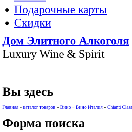
Подарочные карты
Скидки
Дом Элитного Алкоголя
Luxury Wine & Spirit
+7(495) 739-79-68
Вы здесь
Главная
»
каталог товаров
»
Вино
»
Вино Италия
»
Chianti Cla
Форма поиска