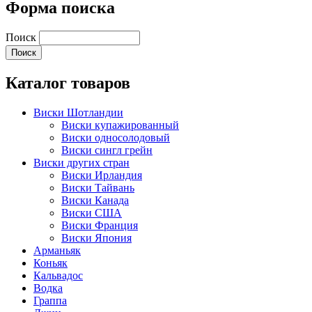
Форма поиска
Поиск
Каталог товаров
Виски Шотландии
Виски купажированный
Виски односолодовый
Виски сингл грейн
Виски других стран
Виски Ирландия
Виски Тайвань
Виски Канада
Виски США
Виски Франция
Виски Япония
Арманьяк
Коньяк
Кальвадос
Водка
Граппа