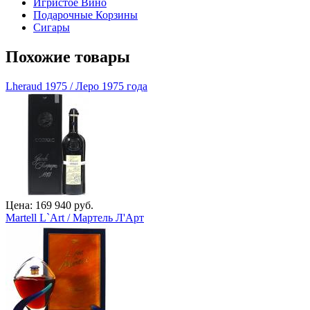
Игристое Вино
Подарочные Корзины
Сигары
Похожие товары
Lheraud 1975 / Леро 1975 года
Цена: 169 940 руб.
Martell L`Art / Мартель Л'Арт