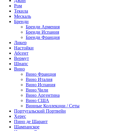
Джин
Ром
Текила
Мескаль
Бренди
Бренди Армения
Бренди Испания
Бренди Франция
Ликер
Настойки
Абсент
Вермут
Шнапс
Вино
Вино Франция
Вино Италия
Вино Испания
Вино Чили
Вино Аргентина
Вино США
Винные Коллекции / Сеты
Португальский Портвейн
Херес
Пино де Шарант
Шампанское