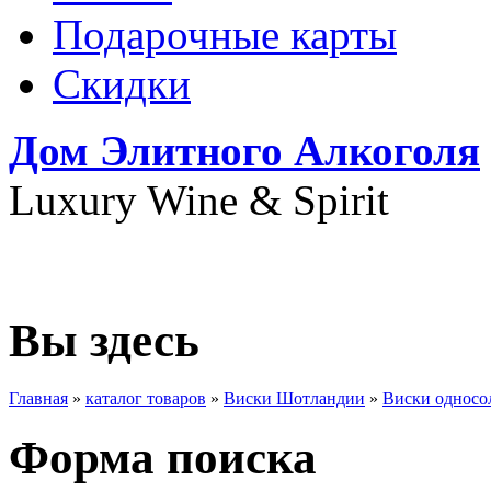
Подарочные карты
Скидки
Дом Элитного Алкоголя
Luxury Wine & Spirit
+7(495) 739-79-68
Вы здесь
Главная
»
каталог товаров
»
Виски Шотландии
»
Виски односо
Форма поиска