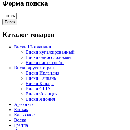
Форма поиска
Поиск
Каталог товаров
Виски Шотландии
Виски купажированный
Виски односолодовый
Виски сингл грейн
Виски других стран
Виски Ирландия
Виски Тайвань
Виски Канада
Виски США
Виски Франция
Виски Япония
Арманьяк
Коньяк
Кальвадос
Водка
Граппа