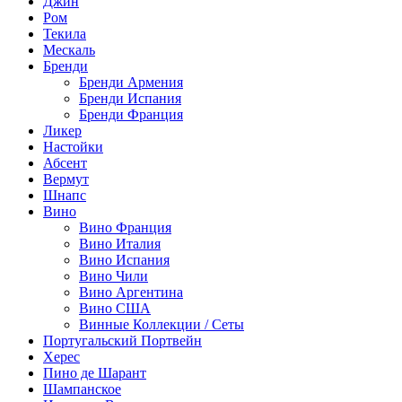
Джин
Ром
Текила
Мескаль
Бренди
Бренди Армения
Бренди Испания
Бренди Франция
Ликер
Настойки
Абсент
Вермут
Шнапс
Вино
Вино Франция
Вино Италия
Вино Испания
Вино Чили
Вино Аргентина
Вино США
Винные Коллекции / Сеты
Португальский Портвейн
Херес
Пино де Шарант
Шампанское