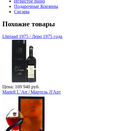
Игристое Вино
Подарочные Корзины
Сигары
Похожие товары
Lheraud 1975 / Леро 1975 года
Цена: 169 940 руб.
Martell L`Art / Мартель Л'Арт