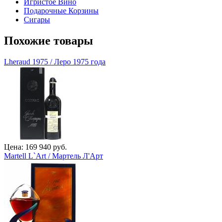
Игристое Вино
Подарочные Корзины
Сигары
Похожие товары
Lheraud 1975 / Леро 1975 года
Цена: 169 940 руб.
Martell L`Art / Мартель Л'Арт