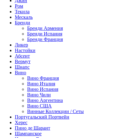
Джин
Ром
Текила
Мескаль
Бренди
Бренди Армения
Бренди Испания
Бренди Франция
Ликер
Настойки
Абсент
Вермут
Шнапс
Вино
Вино Франция
Вино Италия
Вино Испания
Вино Чили
Вино Аргентина
Вино США
Винные Коллекции / Сеты
Португальский Портвейн
Херес
Пино де Шарант
Шампанское