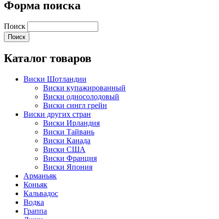
Форма поиска
Поиск
Каталог товаров
Виски Шотландии
Виски купажированный
Виски односолодовый
Виски сингл грейн
Виски других стран
Виски Ирландия
Виски Тайвань
Виски Канада
Виски США
Виски Франция
Виски Япония
Арманьяк
Коньяк
Кальвадос
Водка
Граппа