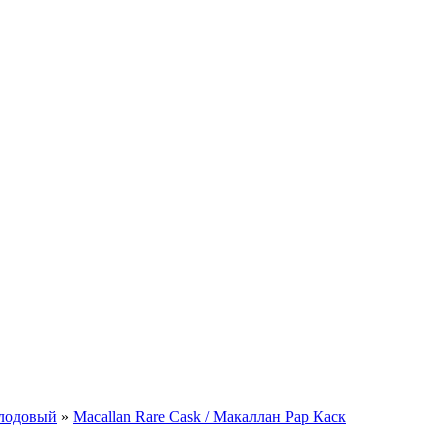
лодовый
»
Macallan Rare Cask / Макаллан Рар Каск