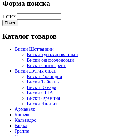
Форма поиска
Поиск
Каталог товаров
Виски Шотландии
Виски купажированный
Виски односолодовый
Виски сингл грейн
Виски других стран
Виски Ирландия
Виски Тайвань
Виски Канада
Виски США
Виски Франция
Виски Япония
Арманьяк
Коньяк
Кальвадос
Водка
Граппа