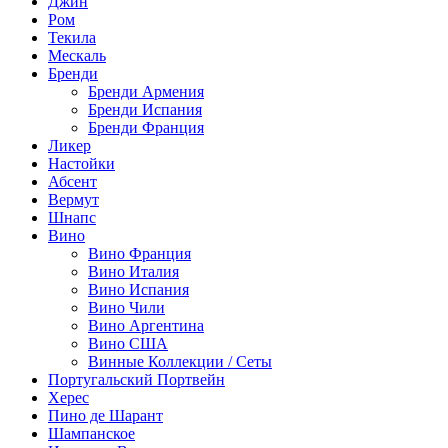
Джин
Ром
Текила
Мескаль
Бренди
Бренди Армения
Бренди Испания
Бренди Франция
Ликер
Настойки
Абсент
Вермут
Шнапс
Вино
Вино Франция
Вино Италия
Вино Испания
Вино Чили
Вино Аргентина
Вино США
Винные Коллекции / Сеты
Португальский Портвейн
Херес
Пино де Шарант
Шампанское