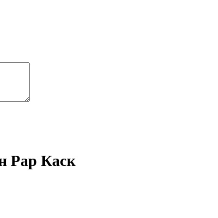
н Рар Каск