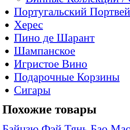
Португальский Портве
Херес
Пино де Шарант
Шампанское
Игристое Вино
Подарочные Корзины
Сигары
Похожие товары
Байцзю Фэй Тянь Бао Мао