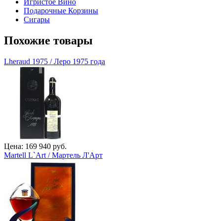
Игристое Вино
Подарочные Корзины
Сигары
Похожие товары
Lheraud 1975 / Леро 1975 года
Цена: 169 940 руб.
Martell L`Art / Мартель Л'Арт