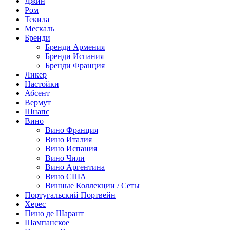
Джин
Ром
Текила
Мескаль
Бренди
Бренди Армения
Бренди Испания
Бренди Франция
Ликер
Настойки
Абсент
Вермут
Шнапс
Вино
Вино Франция
Вино Италия
Вино Испания
Вино Чили
Вино Аргентина
Вино США
Винные Коллекции / Сеты
Португальский Портвейн
Херес
Пино де Шарант
Шампанское