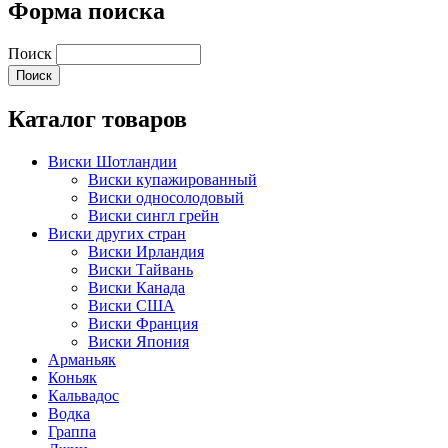
Форма поиска
Поиск
Каталог товаров
Виски Шотландии
Виски купажированный
Виски односолодовый
Виски сингл грейн
Виски других стран
Виски Ирландия
Виски Тайвань
Виски Канада
Виски США
Виски Франция
Виски Япония
Арманьяк
Коньяк
Кальвадос
Водка
Граппа