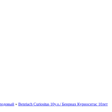
лодовый
»
Benriach Curiositas 10y.o./ Бенриах Куриоситас 10лет