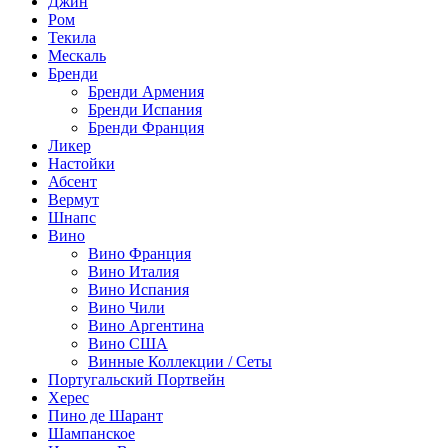
Джин
Ром
Текила
Мескаль
Бренди
Бренди Армения
Бренди Испания
Бренди Франция
Ликер
Настойки
Абсент
Вермут
Шнапс
Вино
Вино Франция
Вино Италия
Вино Испания
Вино Чили
Вино Аргентина
Вино США
Винные Коллекции / Сеты
Португальский Портвейн
Херес
Пино де Шарант
Шампанское