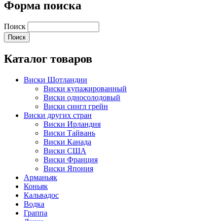
Форма поиска
Поиск
Каталог товаров
Виски Шотландии
Виски купажированный
Виски односолодовый
Виски сингл грейн
Виски других стран
Виски Ирландия
Виски Тайвань
Виски Канада
Виски США
Виски Франция
Виски Япония
Арманьяк
Коньяк
Кальвадос
Водка
Граппа