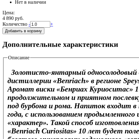
Нет в наличии
Цена:
4 890 руб.
Количество
-
+
Дополнительные характеристики
Описание
Золотисто-янтарный односолодовый ви
дистиллерии «Benriach» в регионе Spey
Аромат виски «Бенриах Куриоситас» 10
продолжительном и приятном послевку
под бурбона и рома. Напиток входит в 
года, с использованием продымленного
«характер». Такой способ изготовлени
«Benriach Curiositas» 10 лет будет п