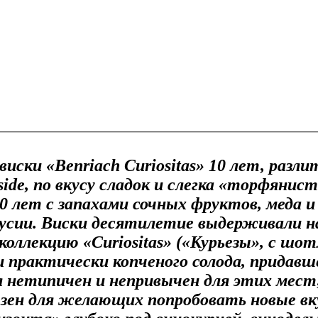
ски «Benriach Curiositas» 10 лет, разл
side, по вкусу сладок и слегка «торфяни
 лет с запахами сочных фруктов, меда и
сии. Виски десятилетие выдерживали на
коллекцию «Curiositas» («Курьезы», с шот
 и практически копченого солода, придав
я нетипичен и непривычен для этих мест
олезен для желающих попробовать новые вк